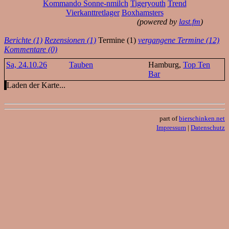
Kommando Sonne-nmilch
Tigeryouth
Trend
Vierkanttretlager
Boxhamsters
(powered by
last.fm
)
Berichte (1)
Rezensionen (1)
Termine (1)
vergangene Termine (12)
Kommentare (0)
Sa, 24.10.26
Tauben
Hamburg,
Top Ten
Bar
Laden der Karte...
part of
bierschinken.net
Impressum
|
Datenschutz