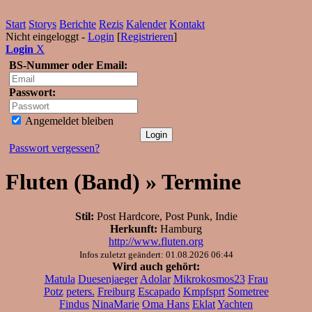
Start
Storys
Berichte
Rezis
Kalender
Kontakt
Nicht eingeloggt -
Login
[
Registrieren
]
Login
X
BS-Nummer oder Email:
Passwort:
Angemeldet bleiben
Passwort vergessen?
Fluten (Band) » Termine
Stil:
Post Hardcore, Post Punk, Indie
Herkunft:
Hamburg
http://www.fluten.org
Infos zuletzt geändert: 01.08.2026 06:44
Wird auch gehört:
Matula
Duesenjaeger
Adolar
Mikrokosmos23
Frau
Potz
peters.
Freiburg
Escapado
Kmpfsprt
Sometree
Findus
NinaMarie
Oma Hans
Eklat
Yachten