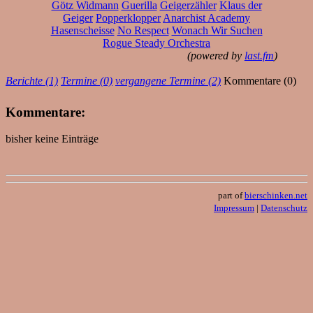
Götz Widmann
Guerilla
Geigerzähler
Klaus der
Geiger
Popperklopper
Anarchist Academy
Hasenscheisse
No Respect
Wonach Wir Suchen
Rogue Steady Orchestra
(powered by
last.fm
)
Berichte (1)
Termine (0)
vergangene Termine (2)
Kommentare (0)
Kommentare:
bisher keine Einträge
part of
bierschinken.net
Impressum
|
Datenschutz