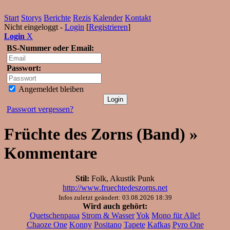
Start
Storys
Berichte
Rezis
Kalender
Kontakt
Nicht eingeloggt -
Login
[
Registrieren
]
Login
X
BS-Nummer oder Email:
Passwort:
Angemeldet bleiben
Passwort vergessen?
Früchte des Zorns (Band) »
Kommentare
Stil:
Folk, Akustik Punk
http://www.fruechtedeszorns.net
Infos zuletzt geändert: 03.08.2026 18:39
Wird auch gehört:
Quetschenpaua
Strom & Wasser
Yok
Mono für Alle!
Chaoze One
Konny
Positano
Tapete
Kafkas
Pyro One