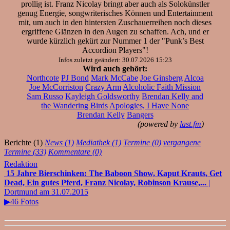
prollig ist. Franz Nicolay bringt aber auch als Solokünstler
genug Energie, songwriterisches Können und Entertainment
mit, um auch in den hintersten Zuschauerreihen noch dieses
ergriffene Glänzen in den Augen zu schaffen. Ach, und er
wurde kürzlich gekürt zur Nummer 1 der "Punk’s Best
Accordion Players"!
Infos zuletzt geändert: 30.07.2026 15:23
Wird auch gehört:
Northcote
PJ Bond
Mark McCabe
Joe Ginsberg
Alcoa
Joe McCorriston
Crazy Arm
Alcoholic Faith Mission
Sam Russo
Kayleigh Goldsworthy
Brendan Kelly and
the Wandering Birds
Apologies, I Have None
Brendan Kelly
Bangers
(powered by
last.fm
)
Berichte (1)
News (1)
Mediathek (1)
Termine (0)
vergangene
Termine (33)
Kommentare (0)
Redaktion
15 Jahre Bierschinken: The Baboon Show, Kaput Krauts, Get
Dead, Ein gutes Pferd, Franz Nicolay, Robinson Krause,...
|
Dortmund am 31.07.2015
▶46 Fotos