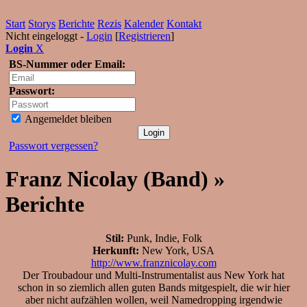
Start
Storys
Berichte
Rezis
Kalender
Kontakt
Nicht eingeloggt -
Login
[
Registrieren
]
Login
X
BS-Nummer oder Email:
Passwort:
Angemeldet bleiben
Passwort vergessen?
Franz Nicolay (Band) »
Berichte
Stil:
Punk, Indie, Folk
Herkunft:
New York, USA
http://www.franznicolay.com
Der Troubadour und Multi-Instrumentalist aus New York hat
schon in so ziemlich allen guten Bands mitgespielt, die wir hier
aber nicht aufzählen wollen, weil Namedropping irgendwie