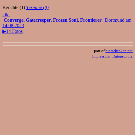
Berichte (1)
Termine (0)
kiki
Converge, Gatecreeper, Frozen Soul, Frontierer
| Dortmund am
14.08.2023
▶14 Fotos
part of
bierschinken.net
Impressum
|
Datenschutz