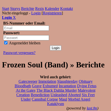
Start
Storys
Berichte
Rezis
Kalender
Kontakt
Nicht eingeloggt -
Login
[
Registrieren
]
Login
X
BS-Nummer oder Email:
Passwort:
Angemeldet bleiben
Passwort vergessen?
Frozen Soul (Band) » Berichte
Wird auch gehört:
Gatecreeper
Immolation
Slaughterday
Obituary
Bloodbath
Grave
Exhumed
Incantation
Dying Fetus
At the Gates
The Black Dahlia Murder
Malevolent
Creation
Benediction
Unleashed
Aborted
Six Feet
Under
Cannibal Corpse
Maul
Morbid Angel
Kataklysm
(powered by
last.fm
)