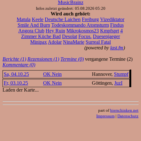
MusicBrainz
Infos zuletzt geändert: 05.08.2026 05:20
Wird auch gehört:
Matula
Keele
Deutsche Laichen
Freiburg
Vizediktator
Smile And Burn
Todeskommando Atomsturm
Findus
Angora Club
Hey Ruin
Mikrokosmos23
Kmpfsprt
4
Zimmer Küche Bad
Desolat
Focus.
Duesenjaeger
Minipax
Adolar
NinaMarie
Surreal Fatal
(powered by
last.fm
)
Berichte (1)
Rezensionen (1)
Termine (0)
vergangene Termine (2)
Kommentare (0)
Sa, 04.10.25
OK Nein
Hannover,
Stumpf
Fr, 03.10.25
OK Nein
Göttingen,
JuzI
Laden der Karte...
part of
bierschinken.net
Impressum
|
Datenschutz