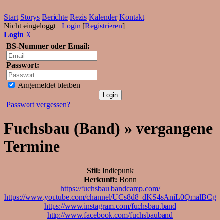
Start
Storys
Berichte
Rezis
Kalender
Kontakt
Nicht eingeloggt -
Login
[
Registrieren
]
Login
X
BS-Nummer oder Email:
Passwort:
Angemeldet bleiben
Passwort vergessen?
Fuchsbau (Band) » vergangene
Termine
Stil:
Indiepunk
Herkunft:
Bonn
https://fuchsbau.bandcamp.com/
https://www.youtube.com/channel/UCs8d8_dKS4sAniL0QmalBCg
https://www.instagram.com/fuchsbau.band
http://www.facebook.com/fuchsbauband