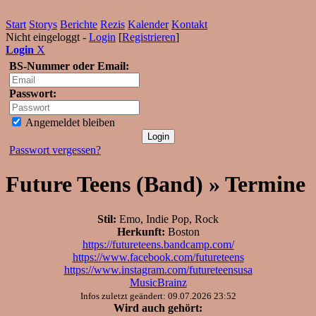
Start
Storys
Berichte
Rezis
Kalender
Kontakt
Nicht eingeloggt -
Login
[
Registrieren
]
Login
X
BS-Nummer oder Email:
Passwort:
Angemeldet bleiben
Passwort vergessen?
Future Teens (Band) » Termine
Stil:
Emo, Indie Pop, Rock
Herkunft:
Boston
https://futureteens.bandcamp.com/
https://www.facebook.com/futureteens
https://www.instagram.com/futureteensusa
MusicBrainz
Infos zuletzt geändert: 09.07.2026 23:52
Wird auch gehört: