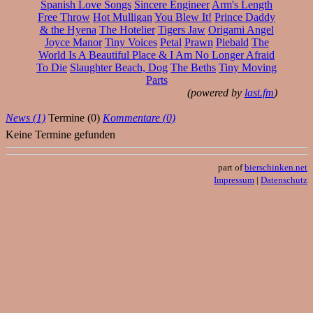
Spanish Love Songs
Sincere Engineer
Arm's Length
Free Throw
Hot Mulligan
You Blew It!
Prince Daddy
& the Hyena
The Hotelier
Tigers Jaw
Origami Angel
Joyce Manor
Tiny Voices
Petal
Prawn
Piebald
The
World Is A Beautiful Place & I Am No Longer Afraid
To Die
Slaughter Beach, Dog
The Beths
Tiny Moving
Parts
(powered by
last.fm
)
News (1)
Termine (0)
Kommentare (0)
Keine Termine gefunden
part of
bierschinken.net
Impressum
|
Datenschutz