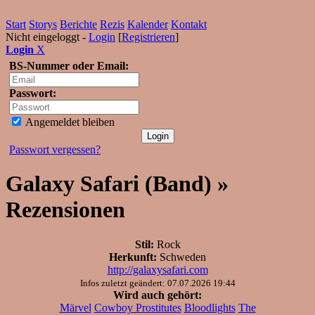
Start
Storys
Berichte
Rezis
Kalender
Kontakt
Nicht eingeloggt -
Login
[
Registrieren
]
Login
X
BS-Nummer oder Email:
Passwort:
Angemeldet bleiben
Passwort vergessen?
Galaxy Safari (Band) »
Rezensionen
Stil:
Rock
Herkunft:
Schweden
http://galaxysafari.com
Infos zuletzt geändert: 07.07.2026 19:44
Wird auch gehört:
Märvel
Cowboy Prostitutes
Bloodlights
The