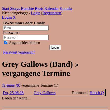
Start
Storys
Berichte
Rezis
Kalender
Kontakt
Nicht eingeloggt -
Login
[
Registrieren
]
Login
X
BS-Nummer oder Email:
Passwort:
Angemeldet bleiben
Passwort vergessen?
Grey Gallows (Band) »
vergangene Termine
Termine (0)
vergangene Termine (1)
Do, 25.06.26
Grey Gallows
Dortmund,
Hirsch Q
Laden der Karte...