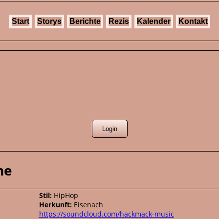
Start
Storys
Berichte
Rezis
Kalender
Kontakt
ne
Stil:
HipHop
Herkunft:
Eisenach
https://soundcloud.com/hackmack-music