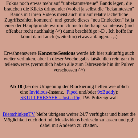
Fokus noch etwas mehr auf "unbekannte/neue" Bands legen, die
brauchen die Klicks dringender (wobei ja selbst die "bekanntesten"
Bands mit ihren Videos meist auch nur auf relativ lächerliche
Zugriffszahlen kommen), und gerade dieses "neu Entdecken" ist ja
einer der Hauptgründe warum ich mich überhaupt so intensiv (und
offenbar recht nachhaltig ^^) damit beschäftige :-D . Ich hoffe ihr
könnt damit auch (weiterhin) etwas anfangen... ;-)
Erwähnenswerte
Konzerte/Sessions
werde ich hier zukünftig auch
weiter verlinken, aber in dieser Woche gab's tatsächlich rein gar nix
teilenswertes (vermutlich haben alle zum Jahresende hin ihr Pulver
verschossen ^^)
Ab 18
(bei der Umgehung der Blockierung helfen wie üblich
eine
Invidious
-Instanz,
Piped
und/oder
9xBuddy
):
SKULLPRESSER - Just a Pig
TW: Polizeigewalt
BierschinkenTV
bleibt übrigens weiter 24/7 verfügbar und bietet die
Möglichkeit euch dort mit Musikvideos berieseln zu lassen und ggf.
dabei mit Anderen zu chatten.