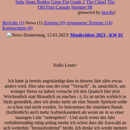
Subs
Stage Bottles
Gimp Fist
Grade 2
The Chisel
The
Old Firm Casuals
Stomper 98
(powered by
last.fm
)
Berichte (1)
News (1)
Termine (0)
vergangene Termine (14)
Kommentare (0)
Donnerstag, 12.01.2023:
Musikvideos 2023 - KW 01
Hallo Leute!
Ich hatte ja bereits angekündigt dass in diesem Jahr alles etwas
anders wird. Hier also nun der erste "Versuch". Ja, tatsächlich, um
weniger Stress zu haben versuche ich den Quatsch hier jetzt
Wöchentlich statt Monatlich zu machen ;-). Es ist nichts wirklich in
Stein gemeißelt, aber ich denke mehr als eine Stunde Spielzeit sollte
es schon mal nicht werden. So bekommen die einzelnen Bands
(hoffentlich) auch mehr Aufmerksamkeit als wenn sie in so einer
laaangen Liste "untergehen". Und auch wenn das Jahr
verhältnismäßig ruhig anfing merke ich schon dass die Auswahl an
sich weiterhin "herausfordernd" bleibt. Ich denke ich werde meinen