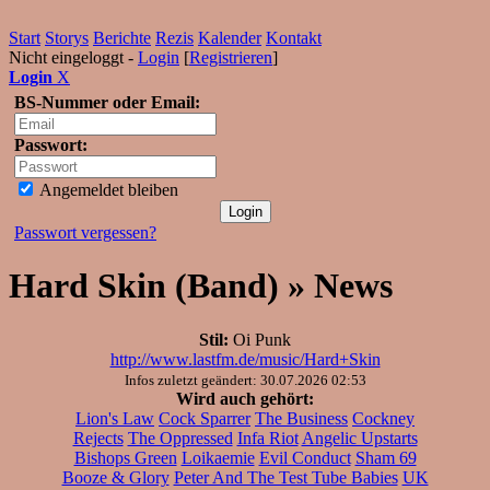
Start
Storys
Berichte
Rezis
Kalender
Kontakt
Nicht eingeloggt -
Login
[
Registrieren
]
Login
X
BS-Nummer oder Email:
Passwort:
Angemeldet bleiben
Passwort vergessen?
Hard Skin (Band) » News
Stil:
Oi Punk
http://www.lastfm.de/music/Hard+Skin
Infos zuletzt geändert: 30.07.2026 02:53
Wird auch gehört:
Lion's Law
Cock Sparrer
The Business
Cockney
Rejects
The Oppressed
Infa Riot
Angelic Upstarts
Bishops Green
Loikaemie
Evil Conduct
Sham 69
Booze & Glory
Peter And The Test Tube Babies
UK