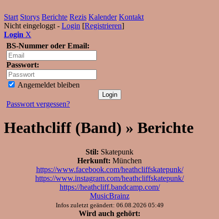
Start
Storys
Berichte
Rezis
Kalender
Kontakt
Nicht eingeloggt -
Login
[
Registrieren
]
Login
X
BS-Nummer oder Email:
Passwort:
Angemeldet bleiben
Passwort vergessen?
Heathcliff (Band) » Berichte
Stil:
Skatepunk
Herkunft:
München
https://www.facebook.com/heathcliffskatepunk/
https://www.instagram.com/heathcliffskatepunk/
https://heathcliff.bandcamp.com/
MusicBrainz
Infos zuletzt geändert: 06.08.2026 05:49
Wird auch gehört: