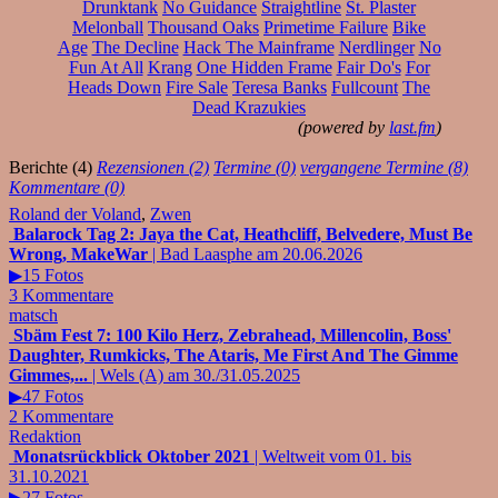
Drunktank
No Guidance
Straightline
St. Plaster
Melonball
Thousand Oaks
Primetime Failure
Bike
Age
The Decline
Hack The Mainframe
Nerdlinger
No
Fun At All
Krang
One Hidden Frame
Fair Do's
For
Heads Down
Fire Sale
Teresa Banks
Fullcount
The
Dead Krazukies
(powered by
last.fm
)
Berichte (4)
Rezensionen (2)
Termine (0)
vergangene Termine (8)
Kommentare (0)
Roland der Voland
,
Zwen
Balarock Tag 2: Jaya the Cat, Heathcliff, Belvedere, Must Be
Wrong, MakeWar
| Bad Laasphe am 20.06.2026
▶15 Fotos
3 Kommentare
matsch
Sbäm Fest 7: 100 Kilo Herz, Zebrahead, Millencolin, Boss'
Daughter, Rumkicks, The Ataris, Me First And The Gimme
Gimmes,...
| Wels (A) am 30./31.05.2025
▶47 Fotos
2 Kommentare
Redaktion
Monatsrückblick Oktober 2021
| Weltweit vom 01. bis
31.10.2021
▶27 Fotos