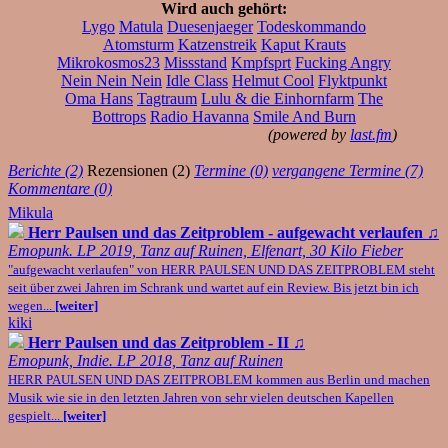
Wird auch gehört:
Lygo
Matula
Duesenjaeger
Todeskommando
Atomsturm
Katzenstreik
Kaput Krauts
Mikrokosmos23
Missstand
Kmpfsprt
Fucking Angry
Nein Nein Nein
Idle Class
Helmut Cool
Flyktpunkt
Oma Hans
Tagtraum
Lulu & die Einhornfarm
The
Bottrops
Radio Havanna
Smile And Burn
(powered by
last.fm
)
Berichte (2)
Rezensionen (2)
Termine (0)
vergangene Termine (7)
Kommentare (0)
Mikula
Herr Paulsen und das Zeitproblem - aufgewacht verlaufen
♫
Emopunk. LP 2019, Tanz auf Ruinen, Elfenart, 30 Kilo Fieber
"aufgewacht verlaufen" von HERR PAULSEN UND DAS ZEITPROBLEM steht
seit über zwei Jahren im Schrank und wartet auf ein Review. Bis jetzt bin ich
wegen...
[weiter]
kiki
Herr Paulsen und das Zeitproblem - II
♫
Emopunk, Indie. LP 2018, Tanz auf Ruinen
HERR PAULSEN UND DAS ZEITPROBLEM kommen aus Berlin und machen
Musik wie sie in den letzten Jahren von sehr vielen deutschen Kapellen
gespielt...
[weiter]