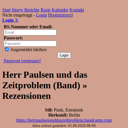
Start
Storys
Berichte
Rezis
Kalender
Kontakt
Nicht eingeloggt -
Login
[
Registrieren
]
Login
X
BS-Nummer oder Email:
Passwort:
Angemeldet bleiben
Passwort vergessen?
Herr Paulsen und das
Zeitproblem (Band) »
Rezensionen
Stil:
Punk, Emopunk
Herkunft:
Berlin
https://herrpaulsenunddaszeitproblem.bandcamp.com
Infos zuletzt geändert: 01.08.2026 08:08