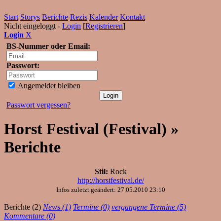
Start
Storys
Berichte
Rezis
Kalender
Kontakt
Nicht eingeloggt -
Login
[
Registrieren
]
Login
X
BS-Nummer oder Email:
Passwort:
Angemeldet bleiben
Passwort vergessen?
Horst Festival (Festival) »
Berichte
Stil:
Rock
http://horstfestival.de/
Infos zuletzt geändert: 27.05.2010 23:10
Berichte (2)
News (1)
Termine (0)
vergangene Termine (5)
Kommentare (0)