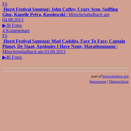
Fö
Horst Festival Sonntag: John Coffey, Crazy Arm, Sniffing
Glue, Kapelle Petra, Kosslowski
| Mönchengladbach am
04.08.2013
▶38 Fotos
4 Kommentare
Fö
Horst Festival Samstag: Mad Caddies, Face To Face, Captain
Planet, De Staat, Apologies I Have None, Marathonmann
|
Mönchengladbach am 03.08.2013
▶46 Fotos
part of
bierschinken.net
Impressum
|
Datenschutz