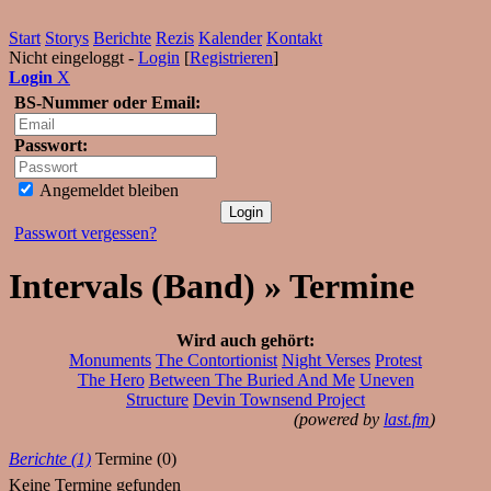
Start
Storys
Berichte
Rezis
Kalender
Kontakt
Nicht eingeloggt -
Login
[
Registrieren
]
Login
X
BS-Nummer oder Email:
Passwort:
Angemeldet bleiben
Passwort vergessen?
Intervals (Band) » Termine
Wird auch gehört:
Monuments
The Contortionist
Night Verses
Protest
The Hero
Between The Buried And Me
Uneven
Structure
Devin Townsend Project
(powered by
last.fm
)
Berichte (1)
Termine (0)
Keine Termine gefunden