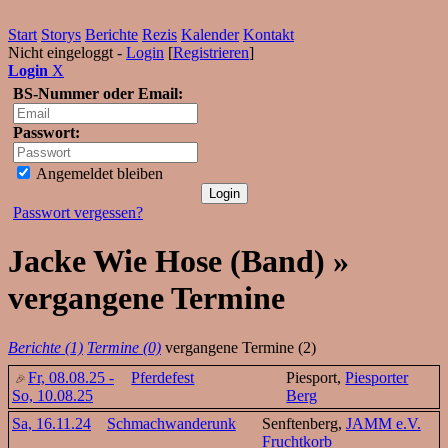
Start
Storys
Berichte
Rezis
Kalender
Kontakt
Nicht eingeloggt -
Login
[
Registrieren
]
Login
X
BS-Nummer oder Email:
Passwort:
Angemeldet bleiben
Passwort vergessen?
Jacke Wie Hose (Band) »
vergangene Termine
Berichte (1)
Termine (0)
vergangene Termine (2)
Fr, 08.08.25 -
Pferdefest
Piesport,
Piesporter
So, 10.08.25
Berg
Sa, 16.11.24
Schmachwanderunk
Senftenberg,
JAMM e.V.
Fruchtkorb