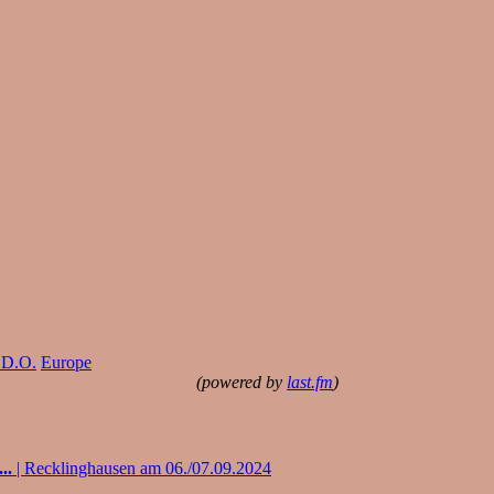
.D.O.
Europe
(powered by
last.fm
)
..
| Recklinghausen am 06./07.09.2024