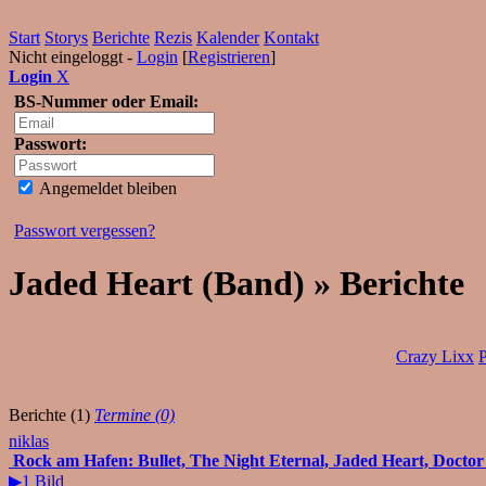
Start
Storys
Berichte
Rezis
Kalender
Kontakt
Nicht eingeloggt -
Login
[
Registrieren
]
Login
X
BS-Nummer oder Email:
Passwort:
Angemeldet bleiben
Passwort vergessen?
Jaded Heart (Band) » Berichte
Crazy Lixx
Berichte (1)
Termine (0)
niklas
Rock am Hafen: Bullet, The Night Eternal, Jaded Heart, Doctor 
▶1 Bild