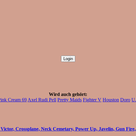
Wird auch gehört:
Pink Cream 69
Axel Rudi Pell
Pretty Maids
Fighter V
Houston
Doro
U
Victor, Crossplane, Neck Cemetary, Power Up, Javelin, Gun Fire,.