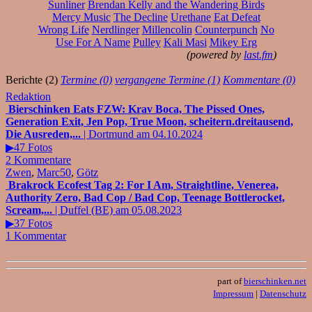
Sunliner
Brendan Kelly and the Wandering Birds
Mercy Music
The Decline
Urethane
Eat Defeat
Wrong Life
Nerdlinger
Millencolin
Counterpunch
No
Use For A Name
Pulley
Kali Masi
Mikey Erg
(powered by
last.fm
)
Berichte (2)
Termine (0)
vergangene Termine (1)
Kommentare (0)
Redaktion
Bierschinken Eats FZW: Krav Boca, The Pissed Ones,
Generation Exit, Jen Pop, True Moon, scheitern.dreitausend,
Die Ausreden,...
| Dortmund am 04.10.2024
▶47 Fotos
2 Kommentare
Zwen
,
Marc50
,
Götz
Brakrock Ecofest Tag 2: For I Am, Straightline, Venerea,
Authority Zero, Bad Cop / Bad Cop, Teenage Bottlerocket,
Scream,...
| Duffel (BE) am 05.08.2023
▶37 Fotos
1 Kommentar
part of
bierschinken.net
Impressum
|
Datenschutz