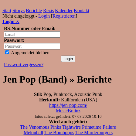
Start
Storys
Berichte
Rezis
Kalender
Kontakt
Nicht eingeloggt -
Login
[
Registrieren
]
Login
X
BS-Nummer oder Email:
Passwort:
Angemeldet bleiben
Passwort vergessen?
Jen Pop (Band) » Berichte
Stil:
Pop, Punkrock, Acoustic Punk
Herkunft:
Kalifornien (USA)
https://jen-pop.com/
MusicBrainz
Infos zuletzt geändert: 07.08.2026 10:10
Wird auch gehört:
The Venomous Pinks
Tightwire
Primetime Failure
Melonball
The Bombpops
The Murderburgers