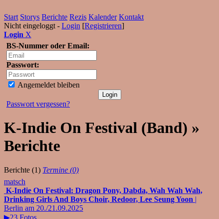
Start
Storys
Berichte
Rezis
Kalender
Kontakt
Nicht eingeloggt -
Login
[
Registrieren
]
Login
X
BS-Nummer oder Email:
Passwort:
Angemeldet bleiben
Passwort vergessen?
K-Indie On Festival (Band) »
Berichte
Berichte (1)
Termine (0)
matsch
K-Indie On Festival: Dragon Pony, Dabda, Wah Wah Wah,
Drinking Girls And Boys Choir, Redoor, Lee Seung Yoon
|
Berlin am 20./21.09.2025
▶23 Fotos