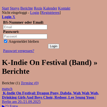
Start
Storys
Berichte
Rezis
Kalender
Kontakt
Nicht eingeloggt -
Login
[
Registrieren
]
Login
X
BS-Nummer oder Email:
Passwort:
Angemeldet bleiben
Passwort vergessen?
K-Indie On Festival (Band) »
Berichte
Berichte (1)
Termine (0)
matsch
K-Indie On Festival: Dragon Pony, Dabda, Wah Wah Wah,
Drinking Girls And Boys Choir, Redoor, Lee Seung Yoon
|
Berlin am 20./21.09.2025
▶23 Fotos