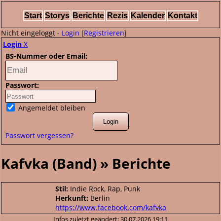
Start
Storys
Berichte
Rezis
Kalender
Kontakt
Nicht eingeloggt -
Login
[
Registrieren
]
Login
X
BS-Nummer oder Email:
Passwort:
Angemeldet bleiben
Passwort vergessen?
Kafvka (Band) » Berichte
Stil:
Indie Rock, Rap, Punk
Herkunft:
Berlin
https://www.facebook.com/kafvka
Infos zuletzt geändert: 30.07.2026 19:11