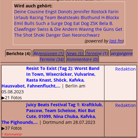
Wird auch gehört:
Deine Cousine
Engst
Donots
Jennifer Rostock
Farin
Urlaub Racing Team
Beatsteaks
Bluthund
H-Blockx
Emil Bulls
Such a Surge
Dog Eat Dog
ZSK
Bela B.
Clawfinger
Swiss & Die Andern
Waving the Guns
Get
The Shot
Shoki
Danger Dan
Neonschwarz
(powered by
last.fm
)
Berichte (4)
Rezensionen (1)
News (5)
Termine (1)
vergangene
Termine (34)
Kommentare (0)
Resist To Exist (Tag 2): Worst Band
Redaktion
In Town, Wisecräcker, Vulvarine,
Rasta Knast, Shöck, Kafvka,
Hausvabot, Fahnenflucht,...
| Berlin am
05.08.2023
▶21 Fotos
Juicy Beats Festival Tag 1: Kraftklub,
Redaktion
Pascow, Team Scheisse, Riot But
Cute, 01099, Nina Chuba, Kafvka,
The Pighounds,...
| Dortmund am 28.07.2023
▶37 Fotos
1 Kommentar