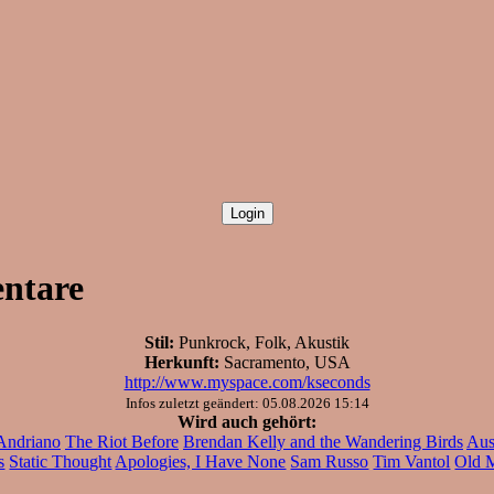
ntare
Stil:
Punkrock, Folk, Akustik
Herkunft:
Sacramento, USA
http://www.myspace.com/kseconds
Infos zuletzt geändert: 05.08.2026 15:14
Wird auch gehört:
Andriano
The Riot Before
Brendan Kelly and the Wandering Birds
Aus
s
Static Thought
Apologies, I Have None
Sam Russo
Tim Vantol
Old 