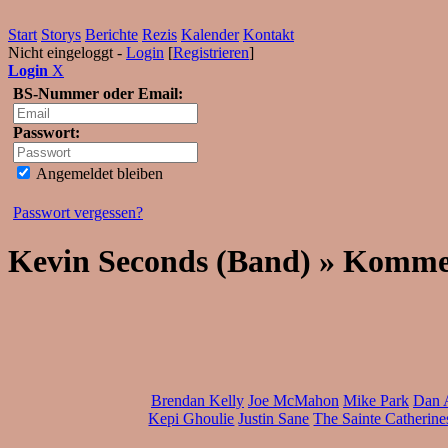
Start
Storys
Berichte
Rezis
Kalender
Kontakt
Nicht eingeloggt -
Login
[
Registrieren
]
Login
X
BS-Nummer oder Email:
Passwort:
Angemeldet bleiben
Passwort vergessen?
Kevin Seconds (Band) » Komme
Brendan Kelly
Joe McMahon
Mike Park
Dan 
Kepi Ghoulie
Justin Sane
The Sainte Catherine