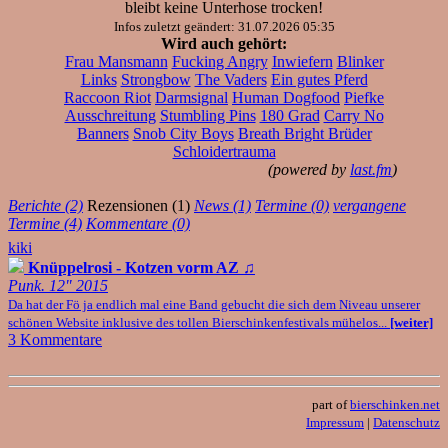
bleibt keine Unterhose trocken!
Infos zuletzt geändert: 31.07.2026 05:35
Wird auch gehört:
Frau Mansmann
Fucking Angry
Inwiefern
Blinker
Links
Strongbow
The Vaders
Ein gutes Pferd
Raccoon Riot
Darmsignal
Human Dogfood
Piefke
Ausschreitung
Stumbling Pins
180 Grad
Carry No
Banners
Snob City Boys
Breath Bright Brüder
Schloidertrauma
(powered by
last.fm
)
Berichte (2)
Rezensionen (1)
News (1)
Termine (0)
vergangene
Termine (4)
Kommentare (0)
kiki
Knüppelrosi - Kotzen vorm AZ
♫
Punk. 12" 2015
Da hat der Fö ja endlich mal eine Band gebucht die sich dem Niveau unserer
schönen Website inklusive des tollen Bierschinkenfestivals mühelos...
[weiter]
3 Kommentare
part of
bierschinken.net
Impressum
|
Datenschutz