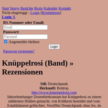
Start
Storys
Berichte
Rezis
Kalender
Kontakt
Nicht eingeloggt -
Login
[
Registrieren
]
Login
X
BS-Nummer oder Email:
Passwort:
Angemeldet bleiben
Passwort vergessen?
Knüppelrosi (Band) »
Rezensionen
Stil:
Deutschpunk
Herkunft:
Bottrop
http://www.knueppelrosi.com
Jahrzehntelanger Dosenbierkonsum hat Knüppelrosi zu einem
stählernen Helden gemacht, von Kritikern beneidet und vom
Establishment gefürchtet. Versiffter Deutschpunk ohne Iro, da