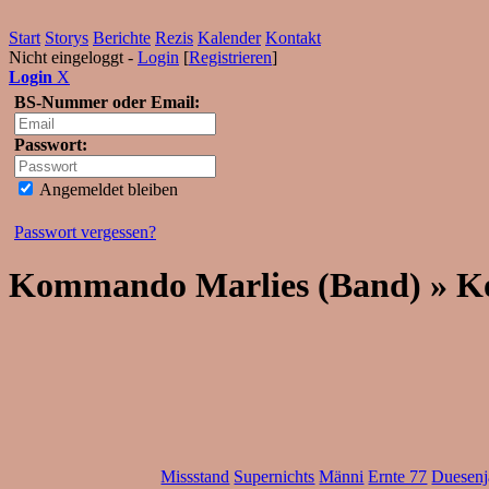
Start
Storys
Berichte
Rezis
Kalender
Kontakt
Nicht eingeloggt -
Login
[
Registrieren
]
Login
X
BS-Nummer oder Email:
Passwort:
Angemeldet bleiben
Passwort vergessen?
Kommando Marlies (Band) » 
Missstand
Supernichts
Männi
Ernte 77
Duesenj