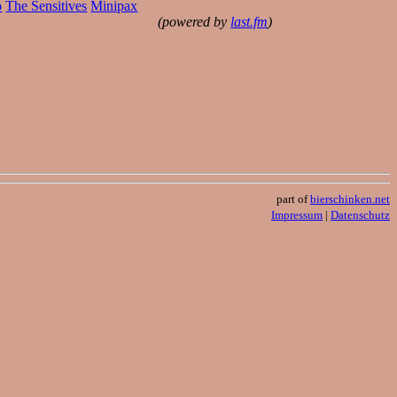
o
The Sensitives
Minipax
(powered by
last.fm
)
part of
bierschinken.net
Impressum
|
Datenschutz