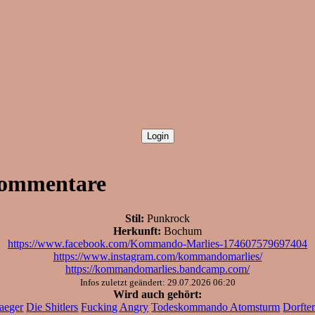
Kommentare
Stil:
Punkrock
Herkunft:
Bochum
https://www.facebook.com/Kommando-Marlies-174607579697404
https://www.instagram.com/kommandomarlies/
https://kommandomarlies.bandcamp.com/
Infos zuletzt geändert: 29.07.2026 06:20
Wird auch gehört:
aeger
Die Shitlers
Fucking Angry
Todeskommando Atomsturm
Dorfter