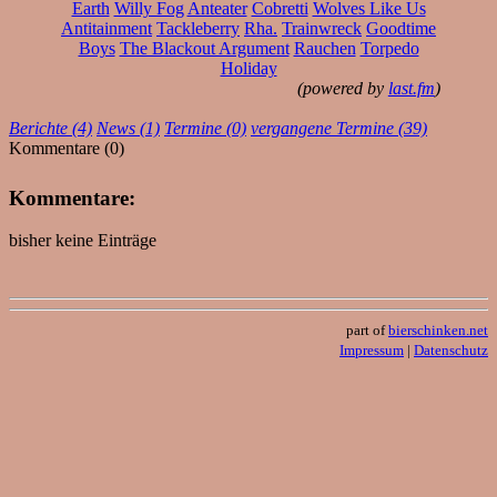
Earth
Willy Fog
Anteater
Cobretti
Wolves Like Us
Antitainment
Tackleberry
Rha.
Trainwreck
Goodtime
Boys
The Blackout Argument
Rauchen
Torpedo
Holiday
(powered by
last.fm
)
Berichte (4)
News (1)
Termine (0)
vergangene Termine (39)
Kommentare (0)
Kommentare:
bisher keine Einträge
part of
bierschinken.net
Impressum
|
Datenschutz