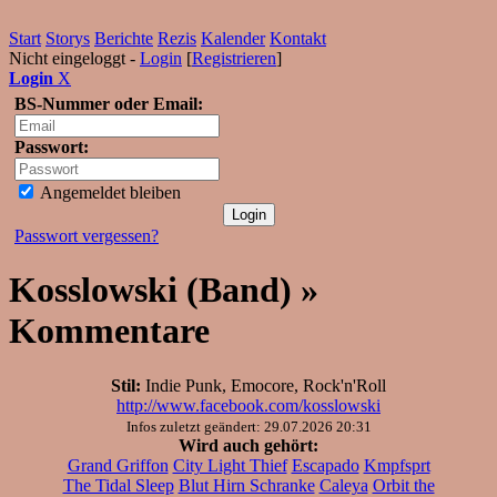
Start
Storys
Berichte
Rezis
Kalender
Kontakt
Nicht eingeloggt -
Login
[
Registrieren
]
Login
X
BS-Nummer oder Email:
Passwort:
Angemeldet bleiben
Passwort vergessen?
Kosslowski (Band) »
Kommentare
Stil:
Indie Punk, Emocore, Rock'n'Roll
http://www.facebook.com/kosslowski
Infos zuletzt geändert: 29.07.2026 20:31
Wird auch gehört:
Grand Griffon
City Light Thief
Escapado
Kmpfsprt
The Tidal Sleep
Blut Hirn Schranke
Caleya
Orbit the