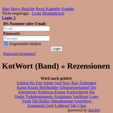
Start
Storys
Berichte
Rezis
Kalender
Kontakt
Nicht eingeloggt -
Login
[
Registrieren
]
Login
X
BS-Nummer oder Email:
Passwort:
Angemeldet bleiben
Passwort vergessen?
KotWort (Band) » Rezensionen
Wird auch gehört:
Sektion No Fun
Adrats
And Now Run
Ämbonker
Kaput Krauts
Briefbombe
Affenmesserkampf
Die
Eigentümer
Robinson Krause
Kackschlacht
Die
Dorks
Todeskommando Atomsturm
Saufknast
Loser
Youth
Die Bullen
Sittendezernat
Angerboys
Alarmstufe Gerd
Leitkegel
Idle Class
(powered by
last.fm
)