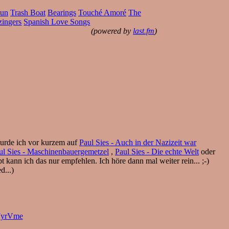
Gun
Trash Boat
Bearings
Touché Amoré
The
ingers
Spanish Love Songs
(powered by
last.fm
)
 wurde ich vor kurzem auf
Paul Sies - Auch in der Nazizeit war
ul Sies - Maschinenbauergemetzel
,
Paul Sies - Die echte Welt
oder
bt kann ich das nur empfehlen. Ich höre dann mal weiter rein... ;-)
d...)
7yrVme