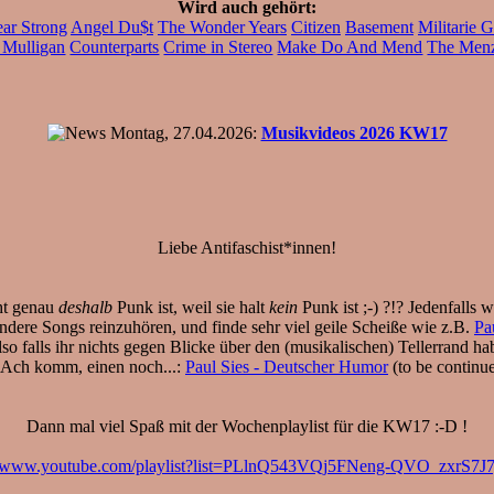
Wird auch gehört:
ear Strong
Angel Du$t
The Wonder Years
Citizen
Basement
Militarie 
 Mulligan
Counterparts
Crime in Stereo
Make Do And Mend
The Menz
Montag, 27.04.2026:
Musikvideos 2026 KW17
Liebe Antifaschist*innen!
cht genau
deshalb
Punk ist, weil sie halt
kein
Punk ist ;-) ?!? Jedenfalls
dere Songs reinzuhören, und finde sehr viel geile Scheiße wie z.B.
Pa
lso falls ihr nichts gegen Blicke über den (musikalischen) Tellerrand ha
 Ach komm, einen noch...:
Paul Sies - Deutscher Humor
(to be continue
Dann mal viel Spaß mit der Wochenplaylist für die KW17 :-D !
://www.youtube.com/playlist?list=PLlnQ543VQj5FNeng-QVO_zxrS7J