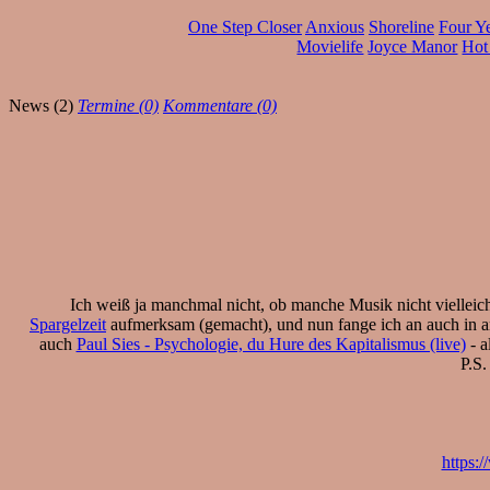
One Step Closer
Anxious
Shoreline
Four Y
Movielife
Joyce Manor
Hot
News (2)
Termine (0)
Kommentare (0)
Ich weiß ja manchmal nicht, ob manche Musik nicht viellei
Spargelzeit
aufmerksam (gemacht), und nun fange ich an auch in an
auch
Paul Sies - Psychologie, du Hure des Kapitalismus (live)
- a
P.S.
https