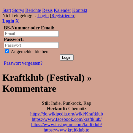
Start
Storys
Berichte
Rezis
Kalender
Kontakt
Nicht eingeloggt -
Login
[
Registrieren
]
Login
X
BS-Nummer oder Email:
Passwort:
Angemeldet bleiben
Passwort vergessen?
Kraftklub (Festival) »
Kommentare
Stil:
Indie, Punkrock, Rap
Herkunft:
Chemnitz
https://de.wikipedia.org/wiki/Kraftklub
https://www.facebook.com/kraftklub/
https://www.instagram.com/kraftklub/
https://www.kraftklub.to