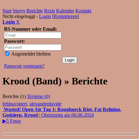
Start
Storys
Berichte
Rezis
Kalender
Kontakt
Nicht eingeloggt -
Login
[
Registrieren
]
Login
X
BS-Nummer oder Email:
Passwort:
Angemeldet bleiben
Passwort vergessen?
Krood (Band) » Berichte
Berichte (1)
Termine (0)
fehlnavigiert
,
alexanderdavide
Wasted! Open Air Tag 1: Roughneck Riot, Fat Religion,
Godsleep, Krood
| Obernzenn am 06.06.2024
▶5 Fotos