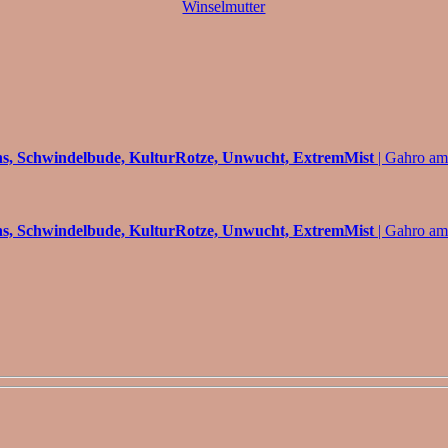
Winselmutter
ns, Schwindelbude, KulturRotze, Unwucht, ExtremMist
| Gahro am
ns, Schwindelbude, KulturRotze, Unwucht, ExtremMist
| Gahro am