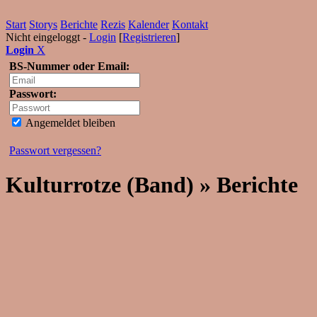
Start
Storys
Berichte
Rezis
Kalender
Kontakt
Nicht eingeloggt -
Login
[
Registrieren
]
Login
X
BS-Nummer oder Email:
Passwort:
Angemeldet bleiben
Passwort vergessen?
Kulturrotze (Band) » Berichte