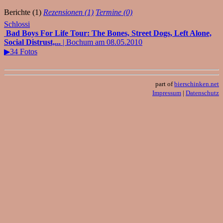
Berichte (1)
Rezensionen (1)
Termine (0)
Schlossi
Bad Boys For Life Tour: The Bones, Street Dogs, Left Alone,
Social Distrust,...
| Bochum am 08.05.2010
▶34 Fotos
part of
bierschinken.net
Impressum
|
Datenschutz