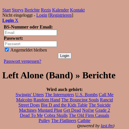
Start
Storys
Berichte
Rezis
Kalender
Kontakt
Nicht eingeloggt -
Login
[
Registrieren
]
Login
X
BS-Nummer oder Email:
Passwort:
Angemeldet bleiben
Passwort vergessen?
Left Alone (Band) » Berichte
Wird auch gehört:
Swingin' Utters
The Interrupters
U.S. Bombs
Call Me
Malcolm
Random Hand
The Bouncing Souls
Rancid
Street Dogs
Big D and the Kids Table
The Suicide
Machines
Mustard Plug
Get Dead
Noi!se
Grade 2
Dead To Me
Cobra Skulls
The Old Firm Casuals
Pulley
The Flatliners
Catbite
(powered by
last.fm
)