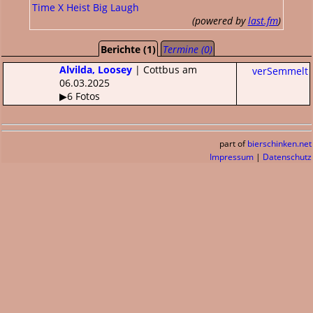
Time X Heist
Big Laugh
(powered by
last.fm
)
Berichte (1)
Termine (0)
Alvilda, Loosey
| Cottbus am
verSemmelt
06.03.2025
▶6 Fotos
part of
bierschinken.net
Impressum
|
Datenschutz