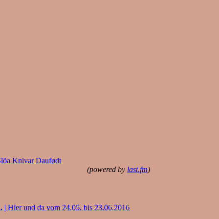
Slöa Knivar
Daufødt
(powered by
last.fm
)
.
| Hier und da vom 24.05. bis 23.06.2016