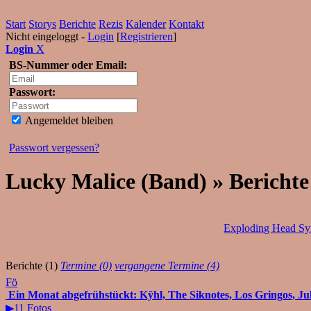
Start
Storys
Berichte
Rezis
Kalender
Kontakt
Nicht eingeloggt -
Login
[
Registrieren
]
Login
X
BS-Nummer oder Email:
Passwort:
Angemeldet bleiben
Passwort vergessen?
Lucky Malice (Band) » Berichte
Exploding Head S
Berichte (1)
Termine (0)
vergangene Termine (4)
Fö
Ein Monat abgefrühstückt: Kÿhl, The Siknotes, Los Gringos, Jul
▶11 Fotos