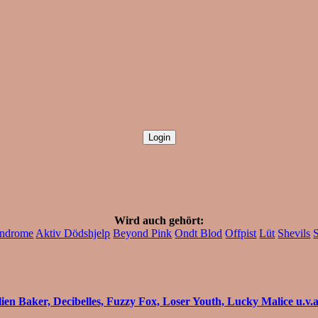
Wird auch gehört:
yndrome
Aktiv Dödshjelp
Beyond Pink
Ondt Blod
Offpist
Lüt
Shevils
ien Baker, Decibelles, Fuzzy Fox, Loser Youth, Lucky Malice u.v.a