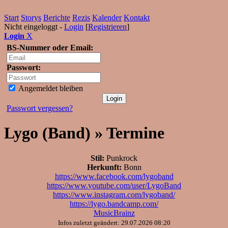
Start
Storys
Berichte
Rezis
Kalender
Kontakt
Nicht eingeloggt -
Login
[
Registrieren
]
Login
X
BS-Nummer oder Email:
Passwort:
Angemeldet bleiben
Passwort vergessen?
Lygo (Band) » Termine
Stil:
Punkrock
Herkunft:
Bonn
https://www.facebook.com/lygoband
https://www.youtube.com/user/LygoBand
https://www.instagram.com/lygoband/
https://lygo.bandcamp.com/
MusicBrainz
Infos zuletzt geändert: 29.07.2026 08:20