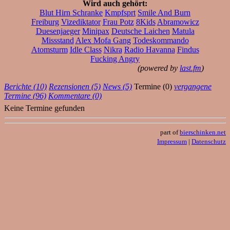
Wird auch gehört:
Blut Hirn Schranke
Kmpfsprt
Smile And Burn
Freiburg
Vizediktator
Frau Potz
8Kids
Abramowicz
Duesenjaeger
Minipax
Deutsche Laichen
Matula
Missstand
Alex Mofa Gang
Todeskommando
Atomsturm
Idle Class
Nikra
Radio Havanna
Findus
Fucking Angry
(powered by
last.fm
)
Berichte (10)
Rezensionen (5)
News (5)
Termine (0)
vergangene
Termine (96)
Kommentare (0)
Keine Termine gefunden
part of
bierschinken.net
Impressum
|
Datenschutz