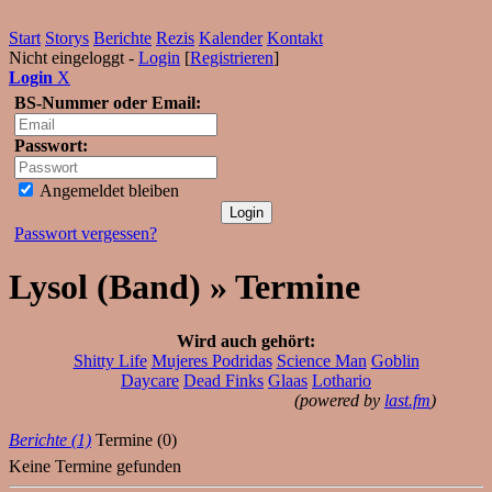
Start
Storys
Berichte
Rezis
Kalender
Kontakt
Nicht eingeloggt -
Login
[
Registrieren
]
Login
X
BS-Nummer oder Email:
Passwort:
Angemeldet bleiben
Passwort vergessen?
Lysol (Band) » Termine
Wird auch gehört:
Shitty Life
Mujeres Podridas
Science Man
Goblin
Daycare
Dead Finks
Glaas
Lothario
(powered by
last.fm
)
Berichte (1)
Termine (0)
Keine Termine gefunden