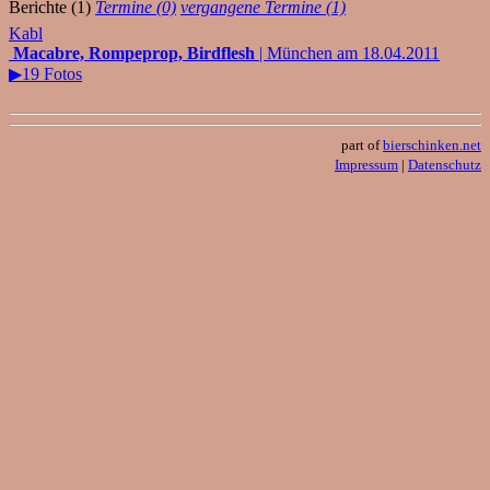
Berichte (1)
Termine (0)
vergangene Termine (1)
Kabl
Macabre, Rompeprop, Birdflesh
| München am 18.04.2011
▶19 Fotos
part of
bierschinken.net
Impressum
|
Datenschutz