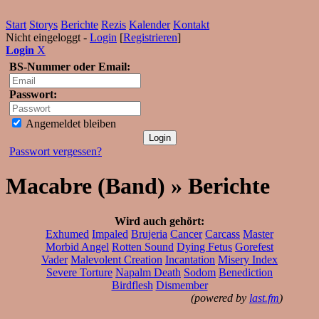
Start
Storys
Berichte
Rezis
Kalender
Kontakt
Nicht eingeloggt -
Login
[
Registrieren
]
Login
X
BS-Nummer oder Email:
Passwort:
Angemeldet bleiben
Passwort vergessen?
Macabre (Band) » Berichte
Wird auch gehört:
Exhumed
Impaled
Brujeria
Cancer
Carcass
Master
Morbid Angel
Rotten Sound
Dying Fetus
Gorefest
Vader
Malevolent Creation
Incantation
Misery Index
Severe Torture
Napalm Death
Sodom
Benediction
Birdflesh
Dismember
(powered by
last.fm
)