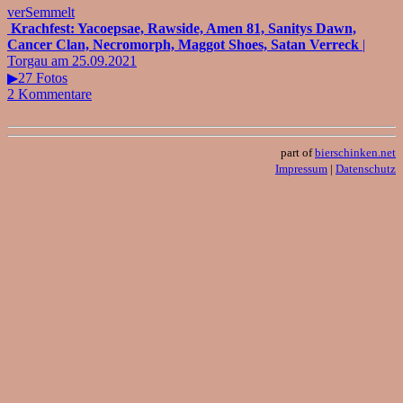
verSemmelt
Krachfest: Yacoepsae, Rawside, Amen 81, Sanitys Dawn,
Cancer Clan, Necromorph, Maggot Shoes, Satan Verreck
|
Torgau am 25.09.2021
▶27 Fotos
2 Kommentare
part of
bierschinken.net
Impressum
|
Datenschutz