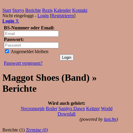
Start
Storys
Berichte
Rezis
Kalender
Kontakt
Nicht eingeloggt -
Login
[
Registrieren
]
Login
X
BS-Nummer oder Email:
Passwort:
Angemeldet bleiben
Passwort vergessen?
Maggot Shoes (Band) »
Berichte
Wird auch gehört:
Necromorph
Boiler
Sanitys Dawn
Keitzer
World
Downfall
(powered by
last.fm
)
Berichte (1)
Termine (0)