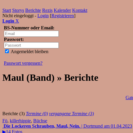
Start
Storys
Berichte
Rezis
Kalender
Kontakt
Nicht eingeloggt -
Login
[
Registrieren
]
Login
X
BS-Nummer oder Email:
Passwort:
Angemeldet bleiben
Passwort vergessen?
Maul (Band) » Berichte
Gat
Berichte (3)
Termine (0)
vergangene Termine (3)
Fö
,
killerhippie
,
Büchse
Die Lockeren Schrauben, Maul, Nein.
| Dortmund am 01.04.2023
▶14 Fotos