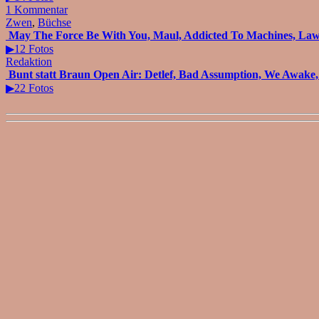
1 Kommentar
Zwen
,
Büchse
May The Force Be With You, Maul, Addicted To Machines, Lawi
▶12 Fotos
Redaktion
Bunt statt Braun Open Air: Detlef, Bad Assumption, We Awake,
▶22 Fotos