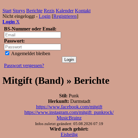
Start
Storys
Berichte
Rezis
Kalender
Kontakt
Nicht eingeloggt -
Login
[
Registrieren
]
Login
X
BS-Nummer oder Email:
Passwort:
Angemeldet bleiben
Passwort vergessen?
Mitgift (Band) » Berichte
Stil:
Punk
Herkunft:
Darmstadt
https://www.facebook.com/mitgift
https://www.instagram.com/mitgift_punkrock/
MusicBrainz
Infos zuletzt geändert: 05.08.2026 07:19
Wird auch gehört:
Eisheilig