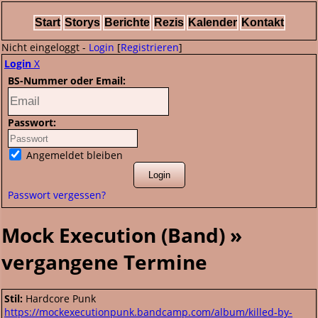
Start
Storys
Berichte
Rezis
Kalender
Kontakt
Nicht eingeloggt -
Login
[
Registrieren
]
Login
X
BS-Nummer oder Email:
Passwort:
Angemeldet bleiben
Passwort vergessen?
Mock Execution (Band) »
vergangene Termine
Stil:
Hardcore Punk
https://mockexecutionpunk.bandcamp.com/album/killed-by-