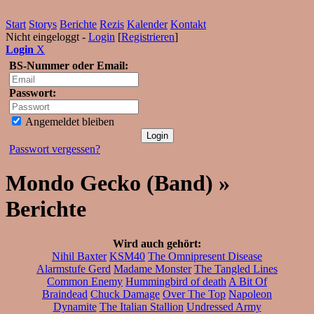
Start
Storys
Berichte
Rezis
Kalender
Kontakt
Nicht eingeloggt -
Login
[
Registrieren
]
Login
X
BS-Nummer oder Email:
Passwort:
Angemeldet bleiben
Passwort vergessen?
Mondo Gecko (Band) »
Berichte
Wird auch gehört:
Nihil Baxter
KSM40
The Omnipresent Disease
Alarmstufe Gerd
Madame Monster
The Tangled Lines
Common Enemy
Hummingbird of death
A Bit Of
Braindead
Chuck Damage
Over The Top
Napoleon
Dynamite
The Italian Stallion
Undressed Army