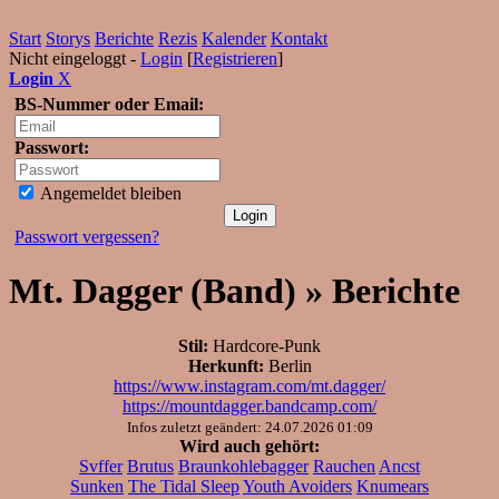
Start
Storys
Berichte
Rezis
Kalender
Kontakt
Nicht eingeloggt -
Login
[
Registrieren
]
Login
X
BS-Nummer oder Email:
Passwort:
Angemeldet bleiben
Passwort vergessen?
Mt. Dagger (Band) » Berichte
Stil:
Hardcore-Punk
Herkunft:
Berlin
https://www.instagram.com/mt.dagger/
https://mountdagger.bandcamp.com/
Infos zuletzt geändert: 24.07.2026 01:09
Wird auch gehört:
Svffer
Brutus
Braunkohlebagger
Rauchen
Ancst
Sunken
The Tidal Sleep
Youth Avoiders
Knumears