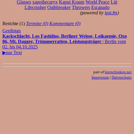
Glasses
xapothecaryx
Kaput Krauts
World Peace
Lüt
Lifecrusher
Oathbreaker
Throwers
Escapado
(powered by
last.fm
)
Berichte (1)
Termine (0)
Kommentare (0)
Gerdistan
Kackschlacht, Los Fastidios, Berliner Weisse, Loikaemie, Oxo
86, Mt. Dagger, Trümmerratten, Leistungsträger
| Berlin vom
02. bis 04.10.2025
▶nur Text
part of
bierschinken.net
Impressum
|
Datenschutz