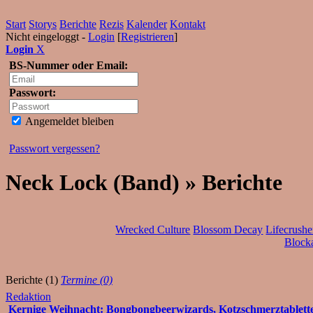
Start
Storys
Berichte
Rezis
Kalender
Kontakt
Nicht eingeloggt -
Login
[
Registrieren
]
Login
X
BS-Nummer oder Email:
Passwort:
Angemeldet bleiben
Passwort vergessen?
Neck Lock (Band) » Berichte
Wrecked Culture
Blossom Decay
Lifecrushe
Block
Berichte (1)
Termine (0)
Redaktion
Kernige Weihnacht: Bongbongbeerwizards, Kotzschmerztablette,