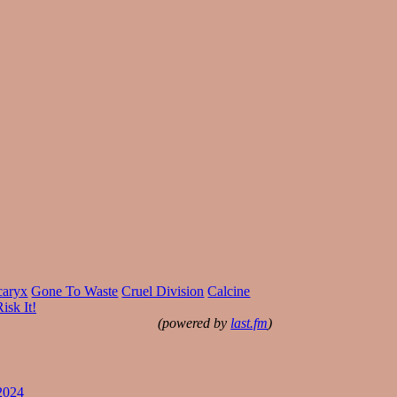
caryx
Gone To Waste
Cruel Division
Calcine
isk It!
(powered by
last.fm
)
2024