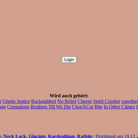
Wird auch gehört:
r
Ghetto Justice
Backstabbed
No Relief
Chaver
Spirit Crusher
xapothe
age
Cremations
Brothers Till We Die
ClearXCut
Bite
In Other Climes
R
 Neck Lock, Glaciate, Kardeathian, Ratbite
| Dortmund am 19.12.