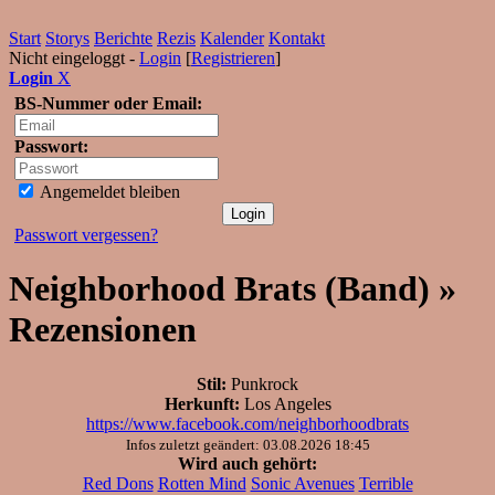
Start
Storys
Berichte
Rezis
Kalender
Kontakt
Nicht eingeloggt -
Login
[
Registrieren
]
Login
X
BS-Nummer oder Email:
Passwort:
Angemeldet bleiben
Passwort vergessen?
Neighborhood Brats (Band) »
Rezensionen
Stil:
Punkrock
Herkunft:
Los Angeles
https://www.facebook.com/neighborhoodbrats
Infos zuletzt geändert: 03.08.2026 18:45
Wird auch gehört:
Red Dons
Rotten Mind
Sonic Avenues
Terrible