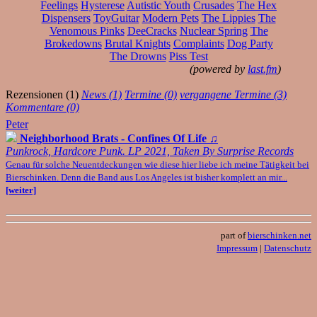
Feelings
Hysterese
Autistic Youth
Crusades
The Hex
Dispensers
ToyGuitar
Modern Pets
The Lippies
The
Venomous Pinks
DeeCracks
Nuclear Spring
The
Brokedowns
Brutal Knights
Complaints
Dog Party
The Drowns
Piss Test
(powered by
last.fm
)
Rezensionen (1)
News (1)
Termine (0)
vergangene Termine (3)
Kommentare (0)
Peter
Neighborhood Brats - Confines Of Life
♫
Punkrock, Hardcore Punk. LP 2021, Taken By Surprise Records
Genau für solche Neuentdeckungen wie diese hier liebe ich meine Tätigkeit bei
Bierschinken. Denn die Band aus Los Angeles ist bisher komplett an mir...
[weiter]
part of
bierschinken.net
Impressum
|
Datenschutz