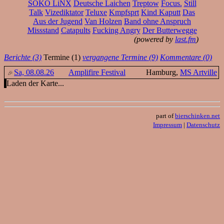
SOKO LiNX
Deutsche Laichen
Treptow
Focus.
Still
Talk
Vizediktator
Teluxe
Kmpfsprt
Kind Kaputt
Das
Aus der Jugend
Van Holzen
Band ohne Anspruch
Missstand
Catapults
Fucking Angry
Der Butterwegge
(powered by
last.fm
)
Berichte (3)
Termine (1)
vergangene Termine (9)
Kommentare (0)
Sa, 08.08.26
Amplifire Festival
Hamburg,
MS Artville
Laden der Karte...
part of
bierschinken.net
Impressum
|
Datenschutz