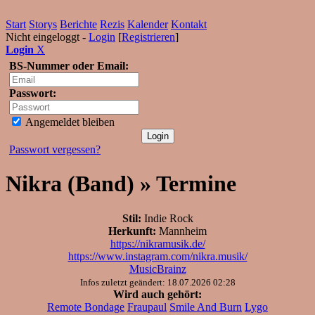
Start
Storys
Berichte
Rezis
Kalender
Kontakt
Nicht eingeloggt -
Login
[
Registrieren
]
Login
X
BS-Nummer oder Email:
Passwort:
Angemeldet bleiben
Passwort vergessen?
Nikra (Band) » Termine
Stil:
Indie Rock
Herkunft:
Mannheim
https://nikramusik.de/
https://www.instagram.com/nikra.musik/
MusicBrainz
Infos zuletzt geändert: 18.07.2026 02:28
Wird auch gehört:
Remote Bondage
Fraupaul
Smile And Burn
Lygo