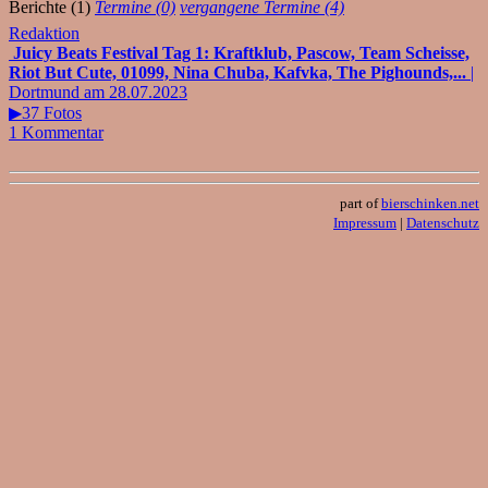
Berichte (1)
Termine (0)
vergangene Termine (4)
Redaktion
Juicy Beats Festival Tag 1: Kraftklub, Pascow, Team Scheisse,
Riot But Cute, 01099, Nina Chuba, Kafvka, The Pighounds,...
|
Dortmund am 28.07.2023
▶37 Fotos
1 Kommentar
part of
bierschinken.net
Impressum
|
Datenschutz