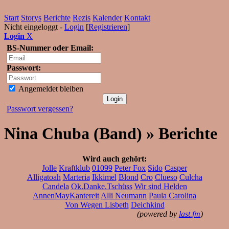
Start
Storys
Berichte
Rezis
Kalender
Kontakt
Nicht eingeloggt -
Login
[
Registrieren
]
Login
X
BS-Nummer oder Email:
Passwort:
Angemeldet bleiben
Passwort vergessen?
Nina Chuba (Band) » Berichte
Wird auch gehört:
Jolle
Kraftklub
01099
Peter Fox
Sido
Casper
Alligatoah
Marteria
Ikkimel
Blond
Cro
Clueso
Culcha
Candela
Ok.Danke.Tschüss
Wir sind Helden
AnnenMayKantereit
Alli Neumann
Paula Carolina
Von Wegen Lisbeth
Deichkind
(powered by
last.fm
)