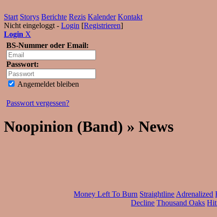
Start
Storys
Berichte
Rezis
Kalender
Kontakt
Nicht eingeloggt -
Login
[
Registrieren
]
Login
X
BS-Nummer oder Email:
Passwort:
Angemeldet bleiben
Passwort vergessen?
Noopinion (Band) » News
Money Left To Burn
Straightline
Adrenalized
Decline
Thousand Oaks
Hi