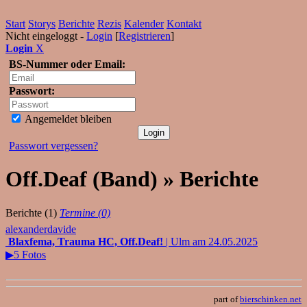
Start
Storys
Berichte
Rezis
Kalender
Kontakt
Nicht eingeloggt -
Login
[
Registrieren
]
Login
X
BS-Nummer oder Email:
Passwort:
Angemeldet bleiben
Passwort vergessen?
Off.Deaf (Band) » Berichte
Berichte (1)
Termine (0)
alexanderdavide
Blaxfema, Trauma HC, Off.Deaf!
| Ulm am 24.05.2025
▶5 Fotos
part of
bierschinken.net