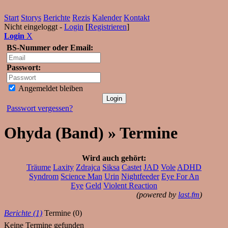
Start
Storys
Berichte
Rezis
Kalender
Kontakt
Nicht eingeloggt -
Login
[
Registrieren
]
Login
X
BS-Nummer oder Email:
Passwort:
Angemeldet bleiben
Passwort vergessen?
Ohyda (Band) » Termine
Wird auch gehört:
Träume
Laxity
Zdrajca
Siksa
Castet
JAD
Vole
ADHD
Syndrom
Science Man
Urin
Nightfeeder
Eye For An
Eye
Geld
Violent Reaction
(powered by
last.fm
)
Berichte (1)
Termine (0)
Keine Termine gefunden