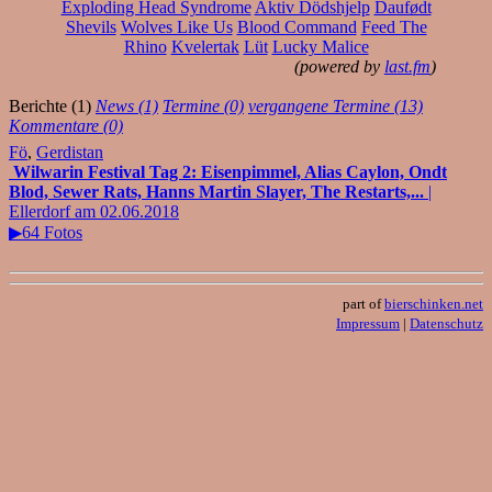
Exploding Head Syndrome
Aktiv Dödshjelp
Daufødt
Shevils
Wolves Like Us
Blood Command
Feed The
Rhino
Kvelertak
Lüt
Lucky Malice
(powered by
last.fm
)
Berichte (1)
News (1)
Termine (0)
vergangene Termine (13)
Kommentare (0)
Fö
,
Gerdistan
Wilwarin Festival Tag 2: Eisenpimmel, Alias Caylon, Ondt
Blod, Sewer Rats, Hanns Martin Slayer, The Restarts,...
|
Ellerdorf am 02.06.2018
▶64 Fotos
part of
bierschinken.net
Impressum
|
Datenschutz