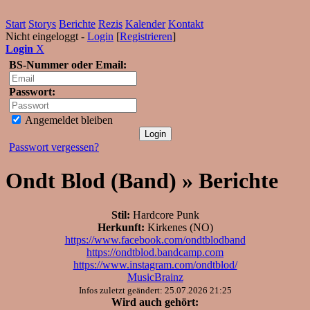
Start
Storys
Berichte
Rezis
Kalender
Kontakt
Nicht eingeloggt -
Login
[
Registrieren
]
Login
X
BS-Nummer oder Email:
Passwort:
Angemeldet bleiben
Passwort vergessen?
Ondt Blod (Band) » Berichte
Stil:
Hardcore Punk
Herkunft:
Kirkenes (NO)
https://www.facebook.com/ondtblodband
https://ondtblod.bandcamp.com
https://www.instagram.com/ondtblod/
MusicBrainz
Infos zuletzt geändert: 25.07.2026 21:25
Wird auch gehört: