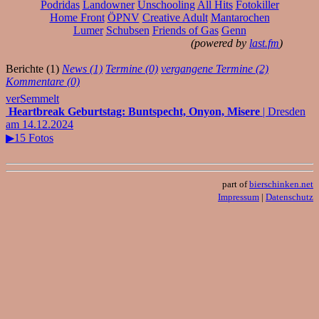
Podridas
Landowner
Unschooling
All Hits
Fotokiller
Home Front
ÖPNV
Creative Adult
Mantarochen
Lumer
Schubsen
Friends of Gas
Genn
(powered by
last.fm
)
Berichte (1)
News (1)
Termine (0)
vergangene Termine (2)
Kommentare (0)
verSemmelt
Heartbreak Geburtstag: Buntspecht, Onyon, Misere
| Dresden
am 14.12.2024
▶15 Fotos
part of
bierschinken.net
Impressum
|
Datenschutz