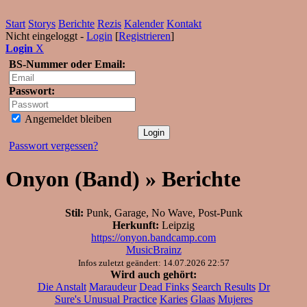
Start
Storys
Berichte
Rezis
Kalender
Kontakt
Nicht eingeloggt -
Login
[
Registrieren
]
Login
X
BS-Nummer oder Email:
Passwort:
Angemeldet bleiben
Passwort vergessen?
Onyon (Band) » Berichte
Stil:
Punk, Garage, No Wave, Post-Punk
Herkunft:
Leipzig
https://onyon.bandcamp.com
MusicBrainz
Infos zuletzt geändert: 14.07.2026 22:57
Wird auch gehört:
Die Anstalt
Maraudeur
Dead Finks
Search Results
Dr
Sure's Unusual Practice
Karies
Glaas
Mujeres